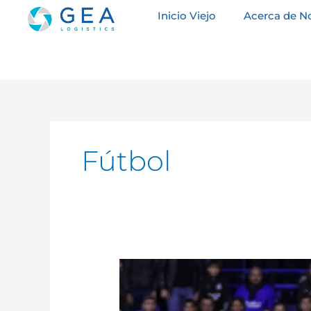
Ir
Inicio Viejo
Acerca de N
al
contenido
Fútbol
Alentando
Tu
Camino