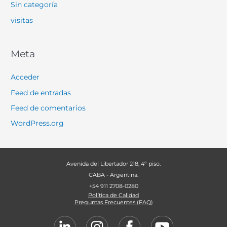
Sin categoría
visitas
Meta
Acceder
Feed de entradas
Feed de comentarios
WordPress.org
Avenida del Libertador 218, 4º piso.
CABA - Argentina.
+54 911 2708-0280
Política de Calidad
Preguntas Frecuentes (FAQ)