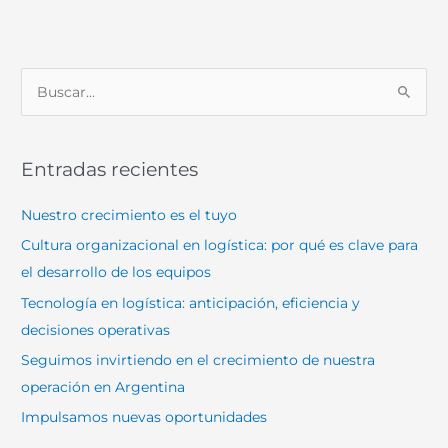
B
u
s
Entradas recientes
c
a
Nuestro crecimiento es el tuyo
r
Cultura organizacional en logística: por qué es clave para
p
el desarrollo de los equipos
o
Tecnología en logística: anticipación, eficiencia y
r
decisiones operativas
:
Seguimos invirtiendo en el crecimiento de nuestra
operación en Argentina
Impulsamos nuevas oportunidades