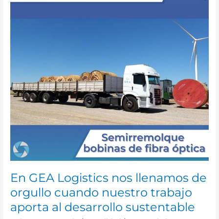
llenamos
de
orgullo
cuando
nuestro
trabajo
aporta
al
desarrollo
sustentable
En GEA Logistics nos llenamos de
orgullo cuando nuestro trabajo
aporta al desarrollo sustentable