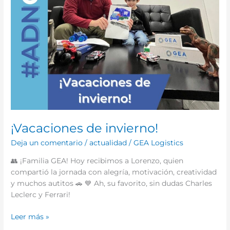
¡Vacaciones de invierno!
Deja un comentario
/
actualidad
/
GEA Logistics
👥 ¡Familia GEA! Hoy recibimos a Lorenzo, quien
compartió la jornada con alegría, motivación, creatividad
y muchos autitos 🚗 💙 Ah, su favorito, sin dudas Charles
Leclerc y Ferrari!
Leer más »