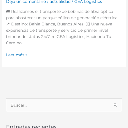
Deja un comentario
/
actualidad
/
GEA Logistics
🚚 Realizamos el transporte de bobinas de fibra óptica
para abastecer un parque eólico de generación eléctrica.
📍 Destino: Bahía Blanca, Buenos Aires. 👌🏻 Una nueva
experiencia de transporte y servicio de primer nivel
brindando status 24/7. 🔹 GEA Logistics, Haciendo Tu
Camino.
Leer más »
B
u
s
Entradas recientes