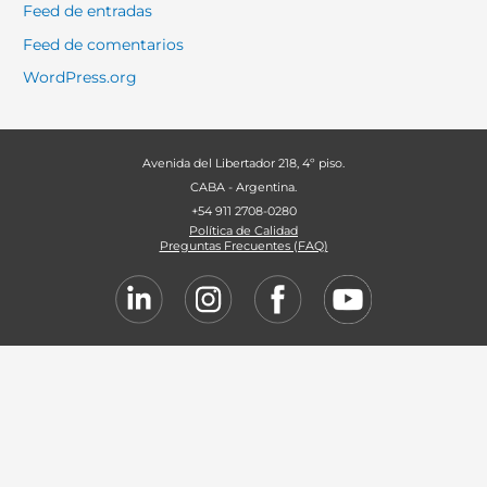
Feed de entradas
Feed de comentarios
WordPress.org
Avenida del Libertador 218, 4º piso.
CABA - Argentina.
+54 911 2708-0280
Política de Calidad
Preguntas Frecuentes (FAQ)