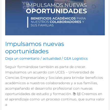
Impulsamos nuevas
oportunidades
Deja un comentario
/
actualidad
/
GEA Logistics
Seguir formándose también es parte de crecer.
Impulsamos un acuerdo con UCES – Universidad de
Ciencias Empresariales y Sociales para brindar beneficios
académicos a nuestros colaboradores y a sus familias,
acompañando el desarrollo profesional con nuevas
oportunidades de estudio y formación. 📚 🙌 Creemos en
el aprendizaje como un proceso continuo, que suma valor
a