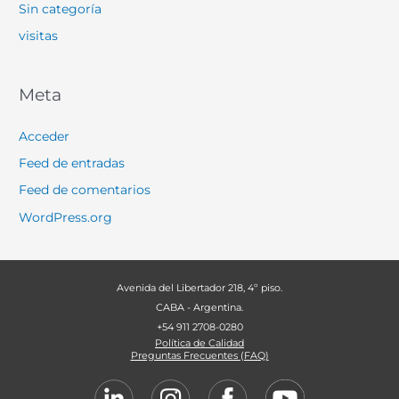
Sin categoría
visitas
Meta
Acceder
Feed de entradas
Feed de comentarios
WordPress.org
Avenida del Libertador 218, 4º piso.
CABA - Argentina.
+54 911 2708-0280
Política de Calidad
Preguntas Frecuentes (FAQ)