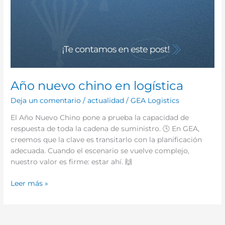
Año nuevo chino en logística
Deja un comentario
/
actualidad
/
GEA Logistics
El Año Nuevo Chino pone a prueba la capacidad de
respuesta de toda la cadena de suministro. 🕓 En GEA,
creemos que la clave es transitarlo con la planificación
adecuada. Cuando el escenario se vuelve complejo,
nuestro valor es firme: estar ahí. 🙌
Leer más »