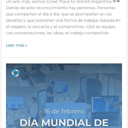
Un año más, somos Great Place to Work® Argentina 💙❤
Detrás de este reconocimiento hay personas. Personas
que comparten el día a día, que se acompañan en los
desafíos y que sostienen una forma de trabajar basada en
el respeto, la cercanía y el compromiso. GEA es equipo.
Las conversaciones, las ideas, el trabajo compartido
Leer más »
Día
Mundial
de
la
Logística:
qué
conmemoramos
en
GEA
Logistics