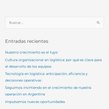
B
u
s
Entradas recientes
c
a
Nuestro crecimiento es el tuyo
r
Cultura organizacional en logística: por qué es clave para
p
el desarrollo de los equipos
o
Tecnología en logística: anticipación, eficiencia y
r
decisiones operativas
:
Seguimos invirtiendo en el crecimiento de nuestra
operación en Argentina
Impulsamos nuevas oportunidades