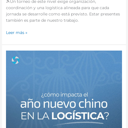
🎾Un torneo de este nivel exige organización,
coordinación y una logística alineada para que cada
jornada se desarrolle como está previsto. Estar presentes
también es parte de nuestro trabajo.
Leer más »
Año
nuevo
chino
en
logística