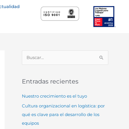
ctualidad
B
u
s
Entradas recientes
c
a
Nuestro crecimiento es el tuyo
r
Cultura organizacional en logística: por
p
qué es clave para el desarrollo de los
o
equipos
r