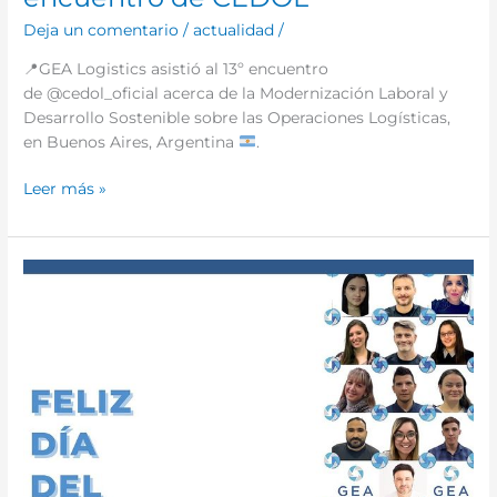
Deja un comentario
/
actualidad
/
📍
GEA Logistics asistió al 13º encuentro
de @cedol_oficial acerca de la Modernización Laboral y
Desarrollo Sostenible sobre las Operaciones Logísticas,
en Buenos Aires, Argentina
.
Leer más »
👨🏻‍💻
👩🏽‍💼
¡Feliz
día
del
trabajador!
👷🏾‍♂️
👷🏼‍♀️