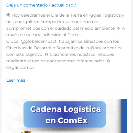
Deja un comentario
/
actualidad
/
🌍 Hoy celebramos el Día de la Tierra en @gea_logistics y
nos enorgullece compartir que continuamos
comprometidos con el cuidado del medio ambiente. 🌱 A
través de nuestra adhesión al Pacto
Global @globalcompact, trabajamos alineados con los
Objetivos de Desarrollo Sostenible de la @onuargentina .
Con este objetivo: ♻️ Clasificamos nuestros residuos
mediante el uso de contenedores diferenciados. ♻️
Organizamos
Leer más »
¿Sabes
qué
es
y
quiénes