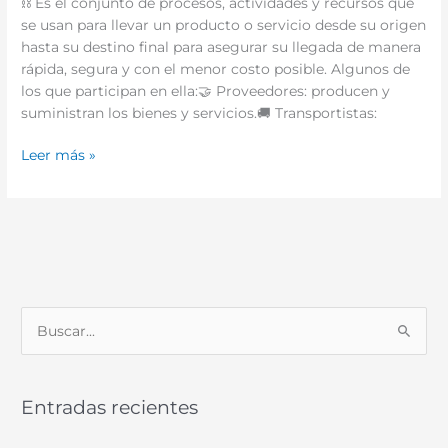
⛓️ Es el conjunto de procesos, actividades y recursos que
se usan para llevar un producto o servicio desde su origen
hasta su destino final para asegurar su llegada de manera
rápida, segura y con el menor costo posible. Algunos de
los que participan en ella:🤝 Proveedores: producen y
suministran los bienes y servicios.🚚 Transportistas:
Leer más »
B
u
s
Entradas recientes
c
a