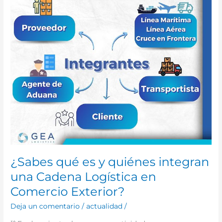
integran
una
Cadena
Logística
en
Comercio
Exterior?
¿Sabes qué es y quiénes integran
una Cadena Logística en
Comercio Exterior?
Deja un comentario
/
actualidad
/