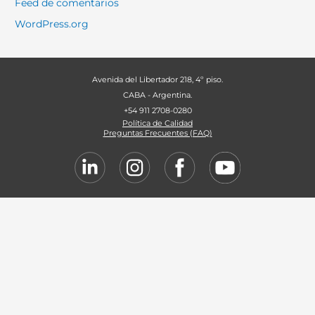
Feed de comentarios
WordPress.org
Avenida del Libertador 218, 4º piso.
CABA - Argentina.
+54 911 2708-0280
Política de Calidad
Preguntas Frecuentes (FAQ)