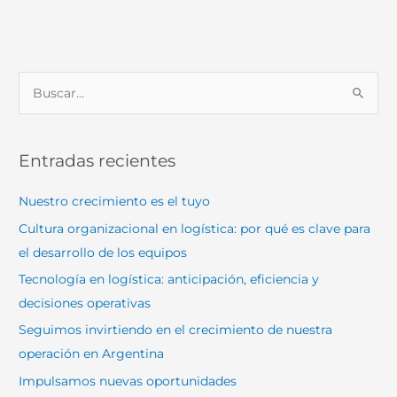
B
u
s
Entradas recientes
c
a
Nuestro crecimiento es el tuyo
r
Cultura organizacional en logística: por qué es clave para
p
el desarrollo de los equipos
o
Tecnología en logística: anticipación, eficiencia y
r
decisiones operativas
:
Seguimos invirtiendo en el crecimiento de nuestra
operación en Argentina
Impulsamos nuevas oportunidades