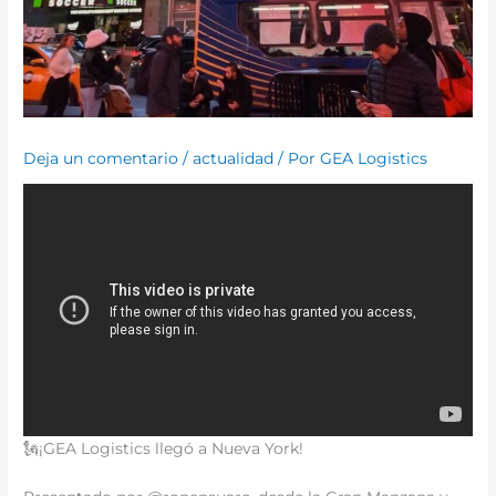
Deja un comentario
/
actualidad
/ Por
GEA Logistics
🗽¡GEA Logistics llegó a Nueva York!