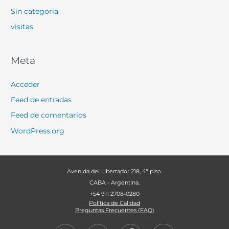
Sin categoría
visitas
Meta
Acceder
Feed de entradas
Feed de comentarios
WordPress.org
Avenida del Libertador 218, 4º piso.
CABA - Argentina.
+54 911 2708-0280
Política de Calidad
Preguntas Frecuentes (FAQ)