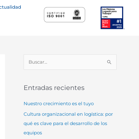
ctualidad
B
u
s
Entradas recientes
c
a
Nuestro crecimiento es el tuyo
r
Cultura organizacional en logística: por
p
qué es clave para el desarrollo de los
o
equipos
r