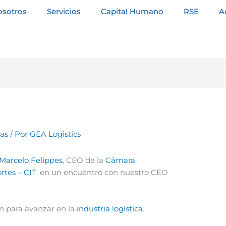
osotros
Servicios
Capital Humano
RSE
A
tas
/ Por
GEA Logistics
 Marcelo Felippes
, CEO de la
Câmara
rtes – CIT
, en un encuentro con nuestro CEO
n para avanzar en la
industria logística
.