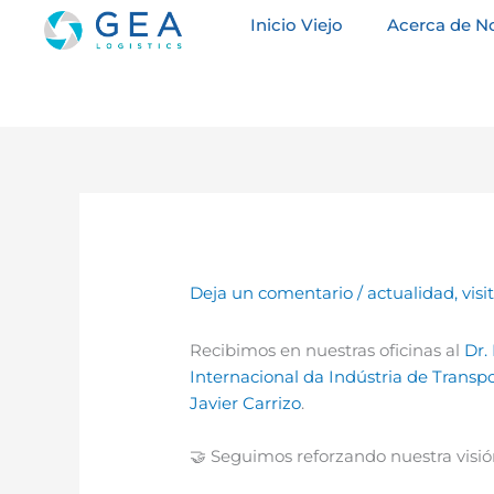
Ir
Inicio Viejo
Acerca de N
al
contenido
Deja un comentario
/
actualidad
,
visi
Recibimos en nuestras oficinas al
Dr.
Internacional da Indústria de Transpo
Javier Carrizo
.
🤝 Seguimos reforzando nuestra visió