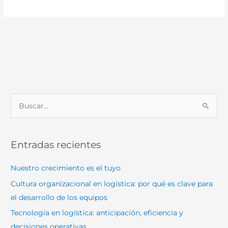
B
u
s
Entradas recientes
c
a
Nuestro crecimiento es el tuyo
r
Cultura organizacional en logística: por qué es clave para
p
el desarrollo de los equipos
o
Tecnología en logística: anticipación, eficiencia y
r
decisiones operativas