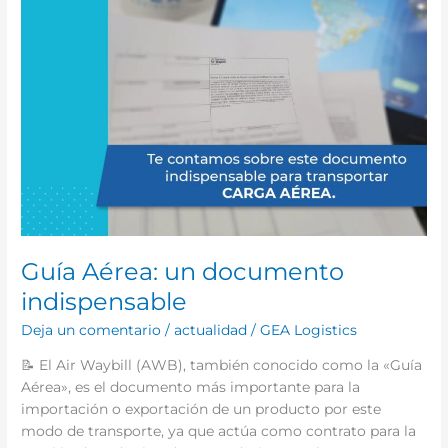
Guía Aérea: un documento
indispensable
Deja un comentario
/
actualidad
/
GEA Logistics
📝 El Air Waybill (AWB), también conocido como la «Guía
Aérea», es el documento más importante para la
importación o exportación de un producto por este
modo de transporte, ya que actúa como contrato para la