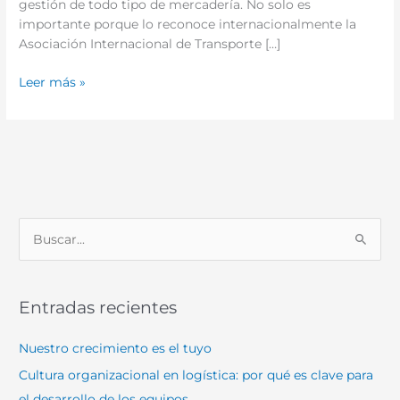
gestión de todo tipo de mercadería. No solo es
importante porque lo reconoce internacionalmente la
Asociación Internacional de Transporte […]
Leer más »
B
u
s
Entradas recientes
c
a
Nuestro crecimiento es el tuyo
r
Cultura organizacional en logística: por qué es clave para
p
el desarrollo de los equipos