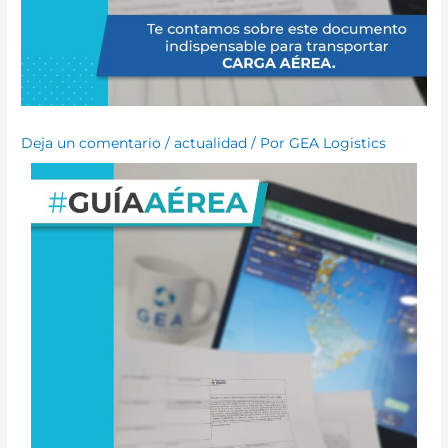
Deja un comentario
/
actualidad
/ Por
GEA Logistics