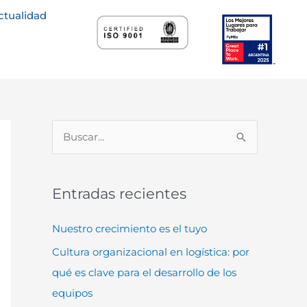
ctualidad
B
u
s
Entradas recientes
c
a
Nuestro crecimiento es el tuyo
r
Cultura organizacional en logística: por
p
qué es clave para el desarrollo de los
o
equipos
r