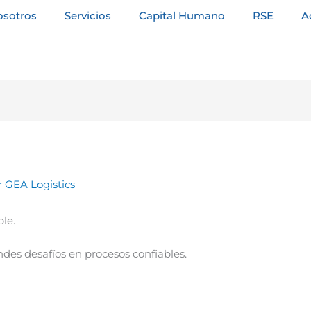
osotros
Servicios
Capital Humano
RSE
A
r
GEA Logistics
le.
des desafíos en procesos confiables.