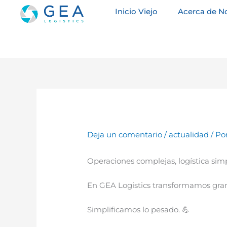
Ir
Inicio Viejo
Acerca de N
al
contenido
Deja un comentario
/
actualidad
/ Po
Operaciones complejas, logística simp
En GEA Logistics transformamos gran
Simplificamos lo pesado. 💪