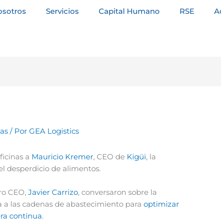
osotros
Servicios
Capital Humano
RSE
A
tas
/ Por
GEA Logistics
ficinas a
Mauricio Kremer
, CEO de
Kigüi
, la
 el desperdicio de alimentos.
ro CEO,
Javier Carrizo
, conversaron sobre la
a a las cadenas de abastecimiento para
optimizar
era continua
.