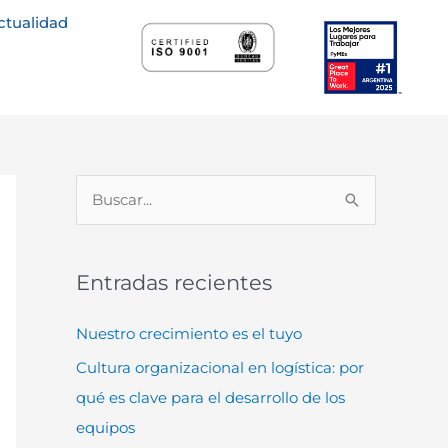
ctualidad
B
u
s
Entradas recientes
c
a
Nuestro crecimiento es el tuyo
r
Cultura organizacional en logística: por
p
qué es clave para el desarrollo de los
o
equipos
r