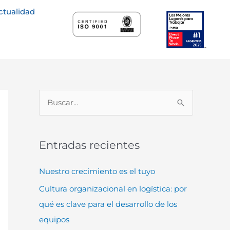
ctualidad
B
u
s
Entradas recientes
c
a
Nuestro crecimiento es el tuyo
r
Cultura organizacional en logística: por
p
qué es clave para el desarrollo de los
o
equipos
r