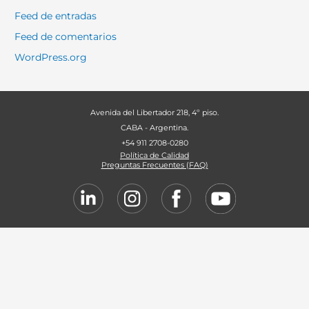
Feed de entradas
Feed de comentarios
WordPress.org
Avenida del Libertador 218, 4º piso.
CABA - Argentina.
+54 911 2708-0280
Política de Calidad
Preguntas Frecuentes (FAQ)