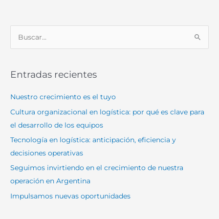
B
u
s
Entradas recientes
c
a
Nuestro crecimiento es el tuyo
r
Cultura organizacional en logística: por qué es clave para
p
el desarrollo de los equipos
o
Tecnología en logística: anticipación, eficiencia y
r
decisiones operativas
:
Seguimos invirtiendo en el crecimiento de nuestra
operación en Argentina
Impulsamos nuevas oportunidades