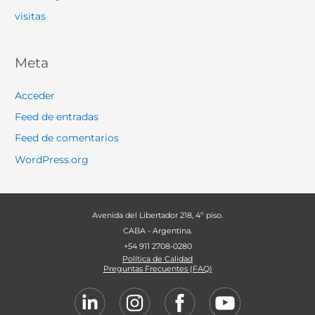
visitas
Meta
Acceder
Feed de entradas
Feed de comentarios
WordPress.org
Avenida del Libertador 218, 4º piso.
CABA - Argentina.
+54 911 2708-0280
Política de Calidad
Preguntas Frecuentes (FAQ)