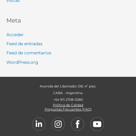
visitas
Meta
Acceder
Feed de entradas
Feed de comentarios
WordPress.org
Avenida del Libertador 218, 4º piso.
CABA - Argentina.
+54 911 2708-0280
Política de Calidad
Preguntas Frecuentes (FAQ)