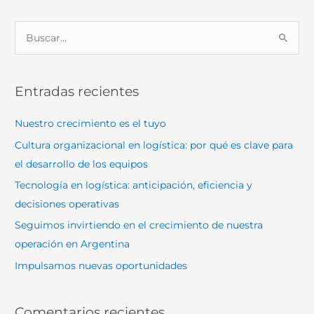
B
u
s
Entradas recientes
c
a
Nuestro crecimiento es el tuyo
r
Cultura organizacional en logística: por qué es clave para
p
el desarrollo de los equipos
o
Tecnología en logística: anticipación, eficiencia y
r
decisiones operativas
:
Seguimos invirtiendo en el crecimiento de nuestra
operación en Argentina
Impulsamos nuevas oportunidades
Comentarios recientes