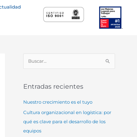
ctualidad
B
u
s
Entradas recientes
c
a
Nuestro crecimiento es el tuyo
r
Cultura organizacional en logística: por
p
qué es clave para el desarrollo de los
o
equipos
r