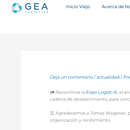
Ir
Inicio Viejo
Acerca de N
al
contenido
Deja un comentario
/
actualidad
/ Po
🚛 Recorrimos la
Expo Logísti-K
, el e
cadena de abastecimiento, para cono
👏 Agradecemos a Tomás Wagener, pre
organización y recibimiento.