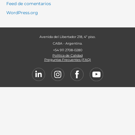
Feed de comentarios
WordPress.org
Avenida del Libertador 218, 4º piso.
CABA - Argentina.
+54 911 2708-0280
Política de Calidad
Preguntas Frecuentes (FAQ)