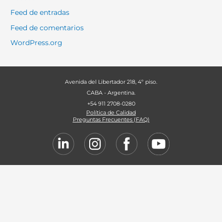
Feed de entradas
Feed de comentarios
WordPress.org
Avenida del Libertador 218, 4º piso.
CABA - Argentina.
+54 911 2708-0280
Política de Calidad
Preguntas Frecuentes (FAQ)