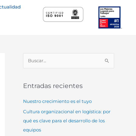
ctualidad
B
u
s
Entradas recientes
c
a
Nuestro crecimiento es el tuyo
r
Cultura organizacional en logística: por
p
qué es clave para el desarrollo de los
o
equipos
r