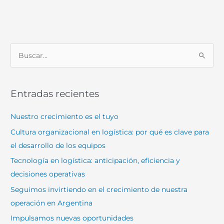
B
u
s
Entradas recientes
c
a
Nuestro crecimiento es el tuyo
r
Cultura organizacional en logística: por qué es clave para
p
el desarrollo de los equipos
o
Tecnología en logística: anticipación, eficiencia y
r
decisiones operativas
:
Seguimos invirtiendo en el crecimiento de nuestra
operación en Argentina
Impulsamos nuevas oportunidades