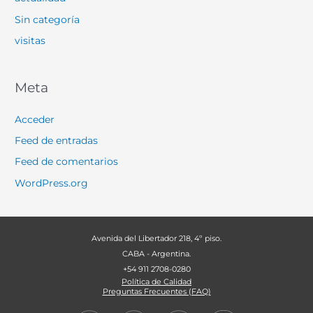
Sin categoría
visitas
Meta
Acceder
Feed de entradas
Feed de comentarios
WordPress.org
Avenida del Libertador 218, 4º piso.
CABA - Argentina.
+54 911 2708-0280
Política de Calidad
Preguntas Frecuentes (FAQ)