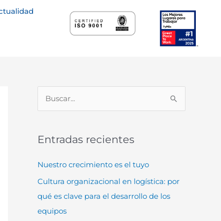
ctualidad
B
u
s
Entradas recientes
c
a
Nuestro crecimiento es el tuyo
r
Cultura organizacional en logística: por
p
qué es clave para el desarrollo de los
o
equipos
r