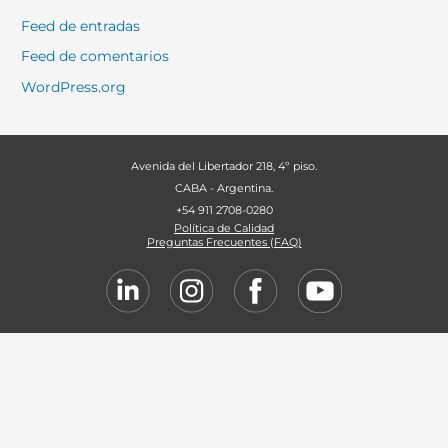
Feed de entradas
Feed de comentarios
WordPress.org
Avenida del Libertador 218, 4º piso.
CABA - Argentina.
+54 911 2708-0280
Política de Calidad
Preguntas Frecuentes (FAQ)