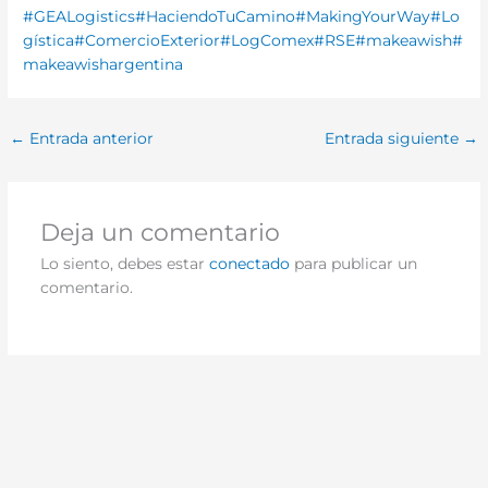
#GEALogistics
#HaciendoTuCamino
#MakingYourWay
#Lo
gística
#ComercioExterior
#LogComex
#RSE
#makeawish
#
makeawishargentina
←
Entrada anterior
Entrada siguiente
→
Deja un comentario
Lo siento, debes estar
conectado
para publicar un
comentario.