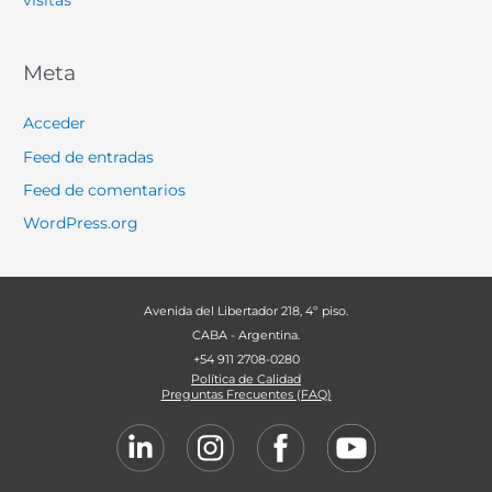
Meta
Acceder
Feed de entradas
Feed de comentarios
WordPress.org
Avenida del Libertador 218, 4º piso.
CABA - Argentina.
+54 911 2708-0280
Política de Calidad
Preguntas Frecuentes (FAQ)