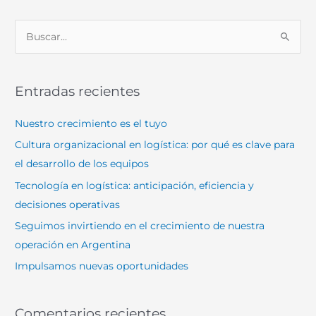
B
u
s
Entradas recientes
c
a
Nuestro crecimiento es el tuyo
r
Cultura organizacional en logística: por qué es clave para
p
el desarrollo de los equipos
o
Tecnología en logística: anticipación, eficiencia y
r
decisiones operativas
:
Seguimos invirtiendo en el crecimiento de nuestra
operación en Argentina
Impulsamos nuevas oportunidades
Comentarios recientes