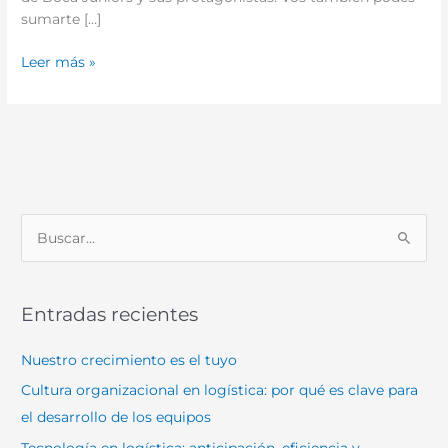
sumarte […]
Leer más »
B
u
s
Entradas recientes
c
a
Nuestro crecimiento es el tuyo
r
Cultura organizacional en logística: por qué es clave para
p
el desarrollo de los equipos
o
Tecnología en logística: anticipación, eficiencia y