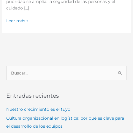
prioridad se amplía: la seguridad de las personas y el
cuidado […]
Leer más »
B
u
s
Entradas recientes
c
a
Nuestro crecimiento es el tuyo
r
Cultura organizacional en logística: por qué es clave para
p
el desarrollo de los equipos
o