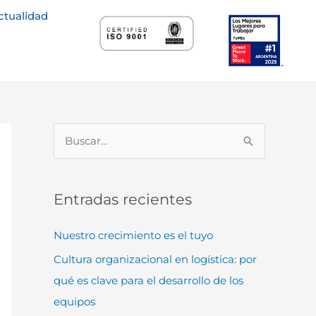
ctualidad
B
u
s
Entradas recientes
c
a
Nuestro crecimiento es el tuyo
r
Cultura organizacional en logística: por
p
qué es clave para el desarrollo de los
o
equipos
r