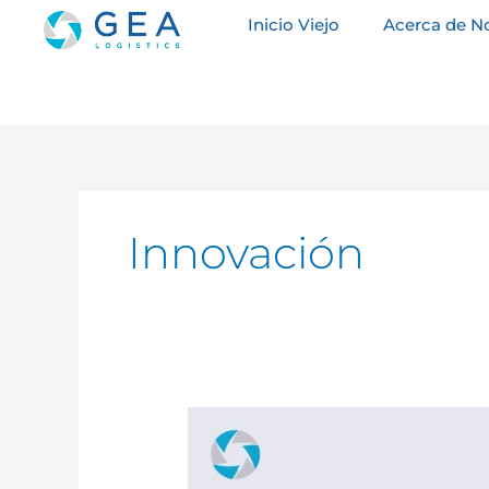
Ir
Inicio Viejo
Acerca de N
al
contenido
Innovación
Nuestro
servicio
lleva