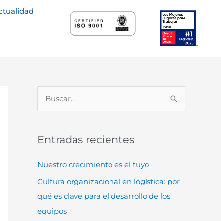
ctualidad
B
u
s
Entradas recientes
c
a
Nuestro crecimiento es el tuyo
r
Cultura organizacional en logística: por
p
qué es clave para el desarrollo de los
o
equipos
r