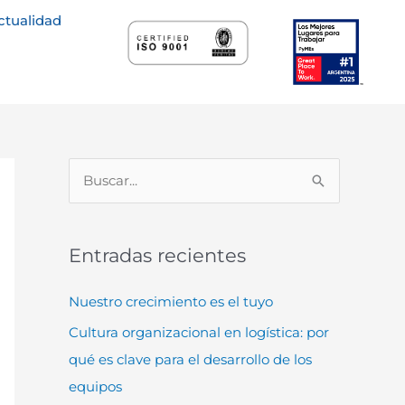
ctualidad
B
u
s
Entradas recientes
c
a
Nuestro crecimiento es el tuyo
r
Cultura organizacional en logística: por
p
qué es clave para el desarrollo de los
o
equipos
r