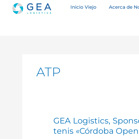
Ir
Inicio Viejo
Acerca de N
al
contenido
ATP
GEA Logistics, Sponso
GEA
Logistics,
tenis «Córdoba Open
Sponsor