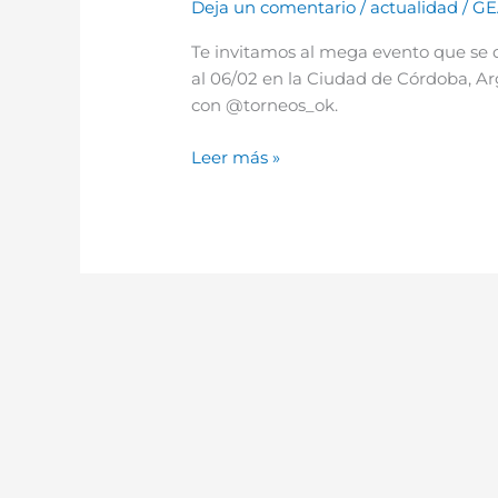
Deja un comentario
/
actualidad
/
GE
Oficial
del
Te invitamos al mega evento que se 
torneo
al 06/02 en la Ciudad de Córdoba, A
de
con @torneos_ok.
tenis
«Córdoba
Leer más »
Open
2022”