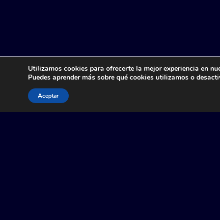
CASO DE ÉXITO
Utilizamos cookies para ofrecerte la mejor experiencia en nu
Puedes aprender más sobre qué cookies utilizamos o desacti
EMPRESA AGROEXPORTADORA
LÍDER.
Aceptar
AGROINDUSTRIA
SECTOR
ROUND TRIP
TIPO DE OPERACIÓN
3
CONTINENTES DESTINO