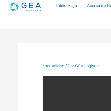
Ir
Inicio Viejo
Acerca de N
al
contenido
/
actualidad
/ Por
GEA Logistics